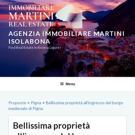
Salta
al
contenuto
AGENZIA IMMOBILIARE MARTINI
ISOLABONA
Find Real Estate in Riviera Ligure!
Menu
Proposte
>
Pigna
>
Bellissima proprietà all’ingresso del borgo
medievale di Pigna
Bellissima proprietà