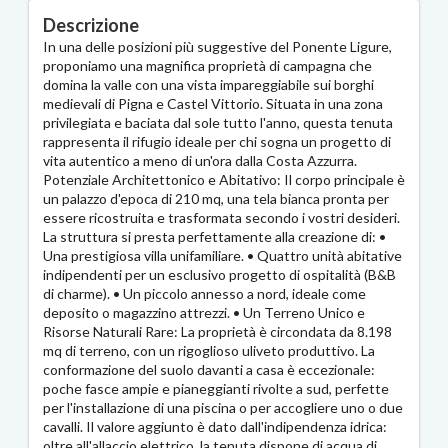
Descrizione
In una delle posizioni più suggestive del Ponente Ligure,
proponiamo una magnifica proprietà di campagna che
domina la valle con una vista impareggiabile sui borghi
medievali di Pigna e Castel Vittorio. Situata in una zona
privilegiata e baciata dal sole tutto l'anno, questa tenuta
rappresenta il rifugio ideale per chi sogna un progetto di
vita autentico a meno di un'ora dalla Costa Azzurra.
Potenziale Architettonico e Abitativo: Il corpo principale è
un palazzo d'epoca di 210 mq, una tela bianca pronta per
essere ricostruita e trasformata secondo i vostri desideri.
La struttura si presta perfettamente alla creazione di: •
Una prestigiosa villa unifamiliare. • Quattro unità abitative
indipendenti per un esclusivo progetto di ospitalità (B&B
di charme). • Un piccolo annesso a nord, ideale come
deposito o magazzino attrezzi. • Un Terreno Unico e
Risorse Naturali Rare: La proprietà è circondata da 8.198
mq di terreno, con un rigoglioso uliveto produttivo. La
conformazione del suolo davanti a casa è eccezionale:
poche fasce ampie e pianeggianti rivolte a sud, perfette
per l'installazione di una piscina o per accogliere uno o due
cavalli. Il valore aggiunto è dato dall'indipendenza idrica:
oltre all'allaccio elettrico, la tenuta dispone di acqua di