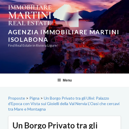
Salta
al
contenuto
AGENZIA IMMOBILIARE MARTINI
ISOLABONA
Find Real Estate in Riviera Ligure!
Menu
Proposte
>
Pigna
>
Un Borgo Privato tra gli Ulivi: Palazzo
d’Epoca con Vista sui Gioielli della Val Nervia L’Oasi che cercavi
tra Mare e Montagna
Un Borgo Privato tra gli