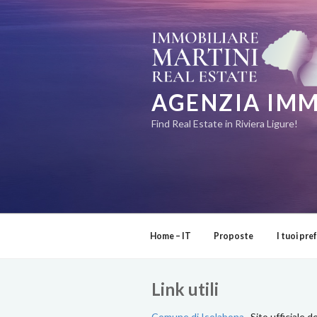
Salta
al
contenuto
AGENZIA IMM
Find Real Estate in Riviera Ligure!
Home – IT
Proposte
I tuoi pref
Link utili
Comune di Isolabona
Sito ufficiale d