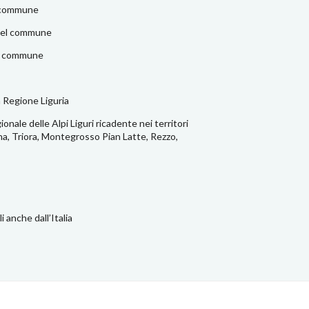
l commune
 del commune
el commune
a Regione Liguria
onale delle Alpi Liguri ricadente nei territori
a, Triora, Montegrosso Pian Latte, Rezzo,
i anche dall’Italia