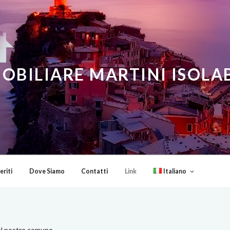
OBILIARE MARTINI ISOL
eriti
Dove Siamo
Contatti
Link
Italiano
el nostro comune