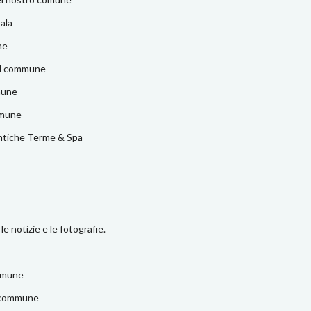
ala
ne
el commune
mune
mmune
tiche Terme & Spa
 le notizie e le fotografie.
ommune
l commune