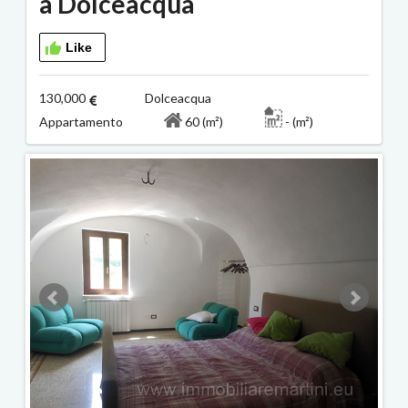
a Dolceacqua
Like
130,000
Dolceacqua
Appartamento
60 (m²)
- (m²)