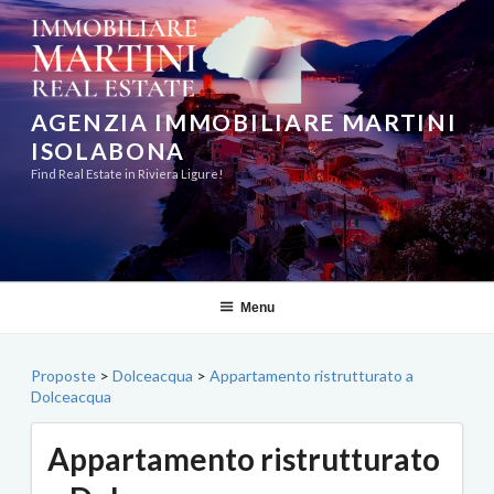
Salta
al
contenuto
AGENZIA IMMOBILIARE MARTINI
ISOLABONA
Find Real Estate in Riviera Ligure!
Menu
Proposte
>
Dolceacqua
>
Appartamento ristrutturato a
Dolceacqua
Appartamento ristrutturato