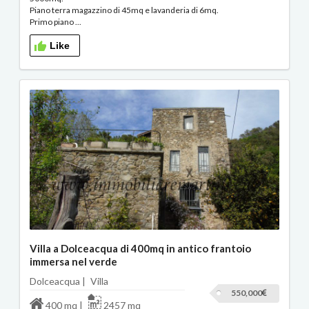
Piano terra magazzino di 45mq e lavanderia di 6mq.
Primo piano ...
Like
Villa a Dolceacqua di 400mq in antico frantoio
immersa nel verde
Dolceacqua |
Villa
550,000
400 mq |
2457 mq