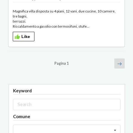
Magnifica villa disposta su 4 piani, 12 vani, due cucine, 10 camere,
tre bagni,
terrazzi.
Riscaldamento a gasolio con termosifoni, stufe...
Like
Navigazione
Pagin
Pagina
1
succe
articoli
Keyword
Comune