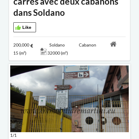
carrés avec deux cabanons
dans Soldano
Like
200,000
Soldano Cabanon
15 (m²)
32000 (m²)
1/1
1/1