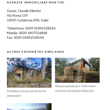
AGENZIA IMMOBILIARE MARTINI
Geom.
Claudio Martini
Via Roma 159
18035
Isolabona
(IM),
Italie
Téléphone: 0039
01841928543
Mobile: 0039 3407556868
Fax: 0039 01841928544
AUTRES PROPRIÉTÉS SIMILAIRES
Oliveraie spéciale de 17 000 mètres
carrés dans les hauteurs d’Apricale
A Isolabona terrain avec ferme très
intéressante