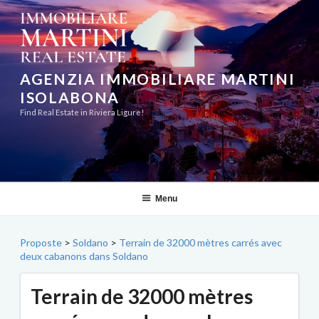
Aller
au
contenu
principal
AGENZIA IMMOBILIARE MARTINI
ISOLABONA
Find Real Estate in Riviera Ligure!
Menu
Proposte
>
Soldano
>
Terrain de 32000 mètres carrés avec
deux cabanons dans Soldano
Terrain de 32000 mètres