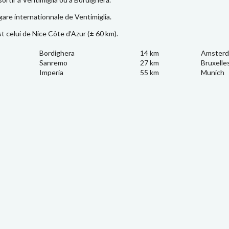
 gare internationnale de Ventimiglia.
st celui de Nice Côte d’Azur (± 60 km).
Bordighera
14 km
Amster
Sanremo
27 km
Bruxelle
Imperia
55 km
Munich