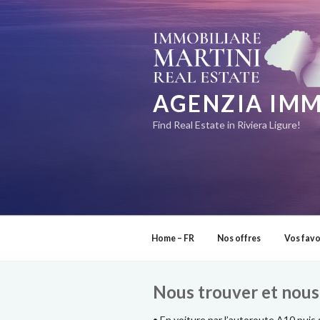
Aller
au
contenu
principal
AGENZIA IMM
Find Real Estate in Riviera Ligure!
Home – FR
Nos offres
Vos favo
Nous trouver et nous
• En voiture par l’autoroute A10 puis 