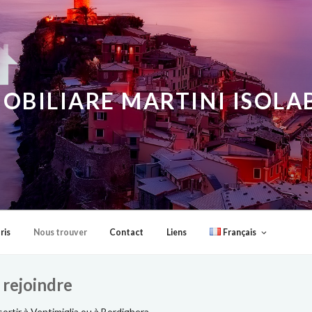
OBILIARE MARTINI ISOL
ris
Nous trouver
Contact
Liens
Français
 rejoindre
sortir à Ventimiglia ou à Bordighera.