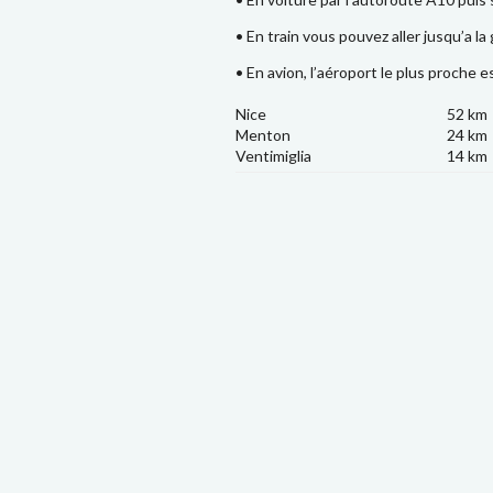
• En train vous pouvez aller jusqu’a la
• En avion, l’aéroport le plus proche e
Nice
52 km
Menton
24 km
Ventimiglia
14 km