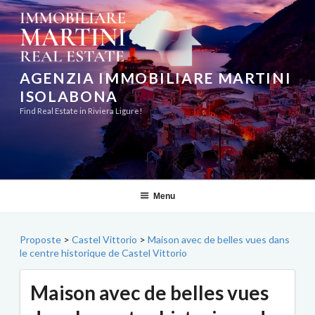
Aller
au
contenu
principal
AGENZIA IMMOBILIARE MARTINI
ISOLABONA
Find Real Estate in Riviera Ligure!
Menu
Proposte
>
Castel Vittorio
>
Maison avec de belles vues dans
le centre historique de Castel Vittorio
Maison avec de belles vues