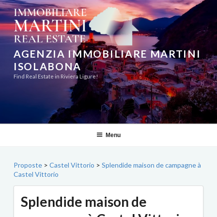
Aller
au
contenu
principal
AGENZIA IMMOBILIARE MARTINI
ISOLABONA
Find Real Estate in Riviera Ligure!
Menu
Proposte
>
Castel Vittorio
>
Splendide maison de campagne à
Castel Vittorio
Splendide maison de