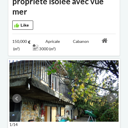
propriété isolée avec vue
mer
Like
150,000
Apricale Cabanon
(m²)
3000 (m²)
1/14
2/14