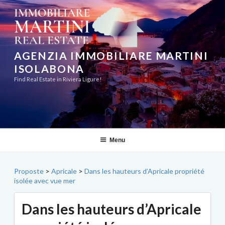
Aller
au
contenu
principal
AGENZIA IMMOBILIARE MARTINI
ISOLABONA
Find Real Estate in Riviera Ligure!
Menu
Proposte
>
Apricale
>
Dans les hauteurs d’Apricale propriété
isolée avec vue mer
Dans les hauteurs d’Apricale