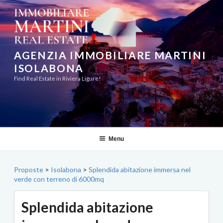
Salta
al
contenuto
AGENZIA IMMOBILIARE MARTINI
ISOLABONA
Find Real Estate in Riviera Ligure!
Menu
Proposte
>
Isolabona
>
Splendida abitazione immersa nel
verde con terreno di 6000mq
Splendida abitazione