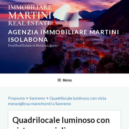
Salta
al
contenuto
AGENZIA IMMOBILIARE MARTINI
ISOLABONA
Find Real Estate in Riviera Ligure!
Menu
Proposte
>
Sanremo
>
Quadrilocale luminoso con vista
meravigliosa mare/monti a Sanremo
Quadrilocale luminoso con