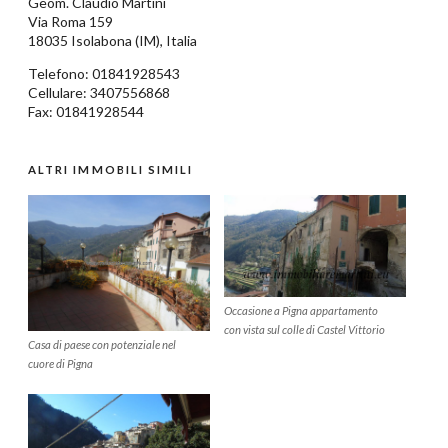
Geom.
Claudio Martini
Via Roma 159
18035
Isolabona
(IM),
Italia
Telefono:
01841928543
Cellulare: 3407556868
Fax: 01841928544
ALTRI IMMOBILI SIMILI
Occasione a Pigna appartamento
con vista sul colle di Castel Vittorio
Casa di paese con potenziale nel
cuore di Pigna