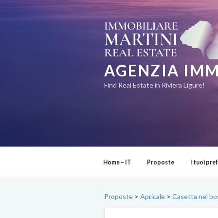
Salta
al
contenuto
AGENZIA IMM
Find Real Estate in Riviera Ligure!
Home – IT
Proposte
I tuoi pref
Proposte
>
Apricale
>
Casetta nel bo