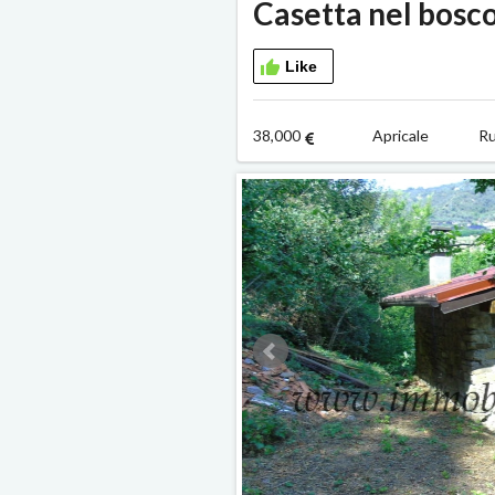
Casetta nel bosc
Like
38,000
Apricale R