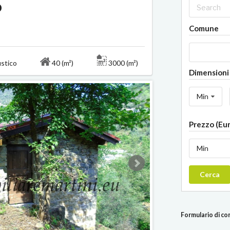
o
Comune
ustico
40 (m²)
3000 (m²)
Dimensioni 
Min
Prezzo (Eu
Min
Cerca
Formulario di c