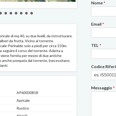
Nome
*
2/10
Email
*
cale di mq 40, su due livelli, da ristrutturare.
lberi da frutta. Vicino al torrente.
TEL
*
icale-Perinaldo solo a piedi per circa 150m.
 seguire il corso del torrente. Adatta a
a viene fornita per mezzo di due antiche
to anche pompata dal torrente, (necessitano
ianti.
Codice Rife
Messaggio
*
AP60030818
Apricale
Rustico
40 (m²)