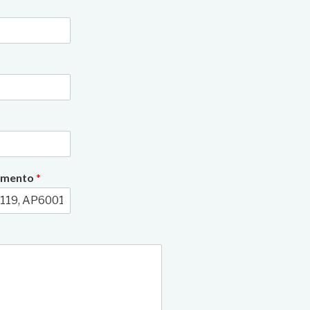
3/10
rimento
*