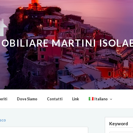
OBILIARE MARTINI ISOL
eriti
Dove Siamo
Contatti
Link
Italiano
sco
Keyword