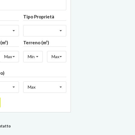
Tipo Proprietà
(m²)
Terreno (m²)
Max
Min
Max
ro)
Max
ontatto