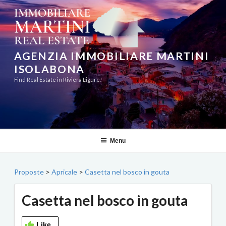
Salta
al
contenuto
AGENZIA IMMOBILIARE MARTINI
ISOLABONA
Find Real Estate in Riviera Ligure!
Menu
Proposte
>
Apricale
>
Casetta nel bosco in gouta
Casetta nel bosco in gouta
Like