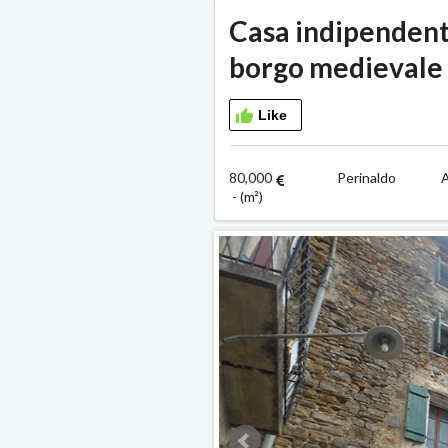
Casa indipendente
borgo medievale 
Like
80,000
Perinaldo A
- (m²)