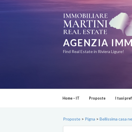
Salta
al
contenuto
AGENZIA IMM
Find Real Estate in Riviera Ligure!
Home – IT
Proposte
I tuoi pref
Proposte
>
Pigna
>
Bellissima casa ne