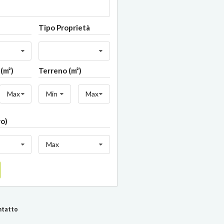
Tipo Proprietà
(m²)
Terreno (m²)
Max
Min
Max
ro)
Max
ontatto