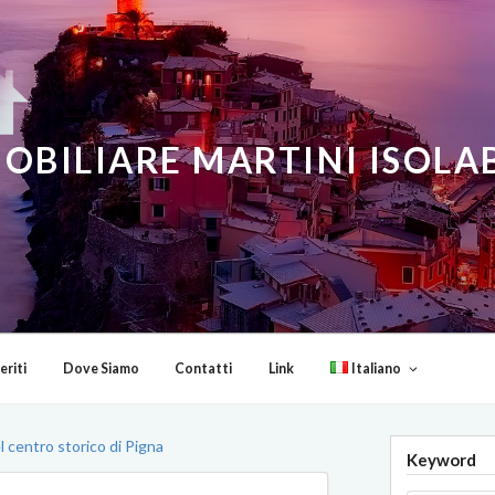
OBILIARE MARTINI ISOL
eriti
Dove Siamo
Contatti
Link
Italiano
l centro storico di Pigna
Keyword