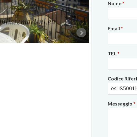
Nome
*
Email
*
2/14
TEL
*
Codice Rife
Messaggio
*