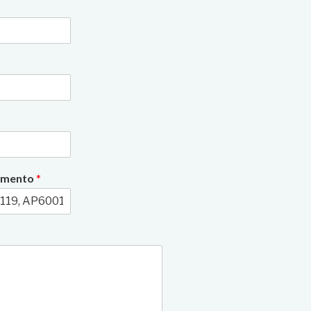
3/14
rimento
*