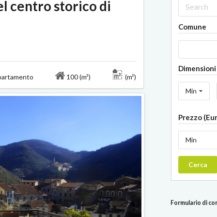
l centro storico di
Comune
Dimensioni 
rtamento
100 (m²)
(m²)
Min
Prezzo (Eu
Min
Cerca
Formulario di c