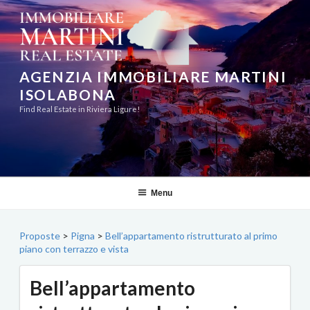
Salta
al
contenuto
AGENZIA IMMOBILIARE MARTINI
ISOLABONA
Find Real Estate in Riviera Ligure!
Menu
Proposte
>
Pigna
>
Bell’appartamento ristrutturato al primo
piano con terrazzo e vista
Bell’appartamento