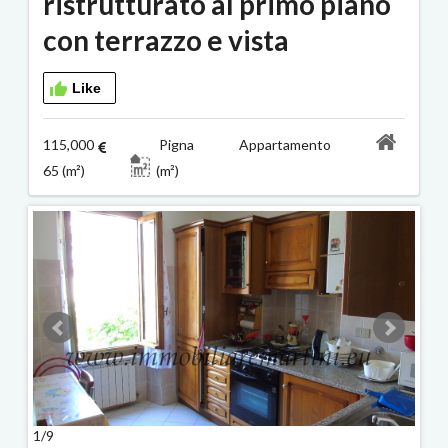
ristrutturato al primo piano
con terrazzo e vista
Like
115,000
Pigna Appartamento
65 (m²)
(m²)
1/9
2/9