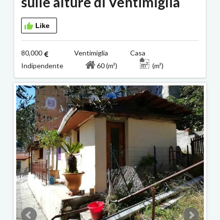
sulle alture di Ventimiglia
Like
80,000
Ventimiglia Casa
Indipendente
60 (m²)
(m²)
2/6