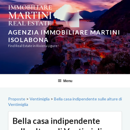
Salta
al
contenuto
AGENZIA IMMOBILIARE MARTINI
ISOLABONA
Find Real Estate in Riviera Ligure!
Menu
Proposte
>
Ventimiglia
>
Bella casa indipendente sulle alture di
Ventimiglia
Bella casa indipendente