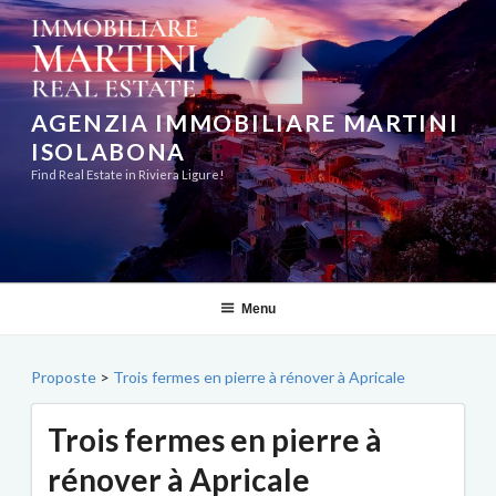
Aller
au
contenu
principal
AGENZIA IMMOBILIARE MARTINI
ISOLABONA
Find Real Estate in Riviera Ligure!
Menu
Proposte
>
Trois fermes en pierre à rénover à Apricale
Trois fermes en pierre à
rénover à Apricale