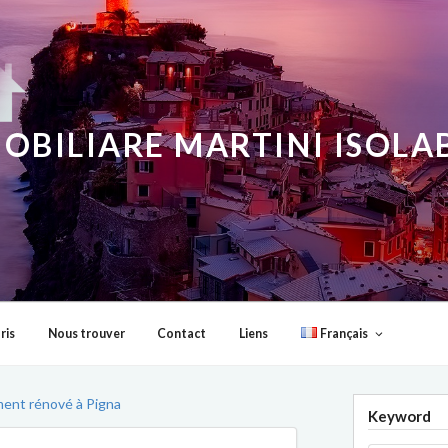
OBILIARE MARTINI ISOL
ris
Nous trouver
Contact
Liens
Français
ment rénové à Pigna
Keyword