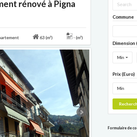
ment rénové à Pigna
Commune
artement
63 (m²)
- (m²)
Dimension 
Min
Prix (Euro)
Min
Recherc
Formulaire de c