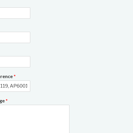
3/7
érence
*
age
*