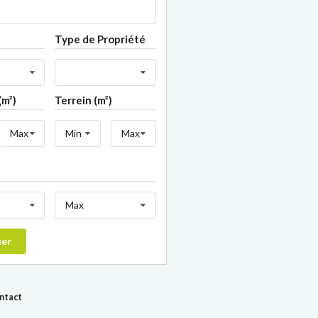
Type de Propriété
(m²)
Terrein (m²)
Max
Min
Max
Max
her
ontact