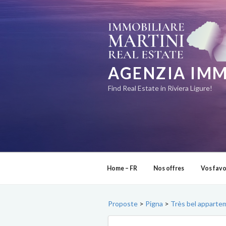
Aller
au
contenu
principal
AGENZIA IMM
Find Real Estate in Riviera Ligure!
Home – FR
Nos offres
Vos favo
Proposte
>
Pigna
>
Très bel apparte