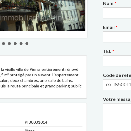
Nom
*
Email
*
2/7
TEL
*
 vieille ville de Pigna, entièrement rénové
 6,5 m² protégé par un auvent. L'appartement
Code de réf
alon, deux chambres, une salle de bains.
is la route principale et grand parking public
Votre mess
PI30031014
Pigna