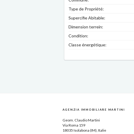
Type de Propriété:
Supercifie Abitable:
Dimension terrein:
Condition:
Classe énergétique:
AGENZIA IMMOBILIARE MARTINI
Geom.
Claudio Martini
Via Roma 159
18035
Isolabona
(IM),
Italie