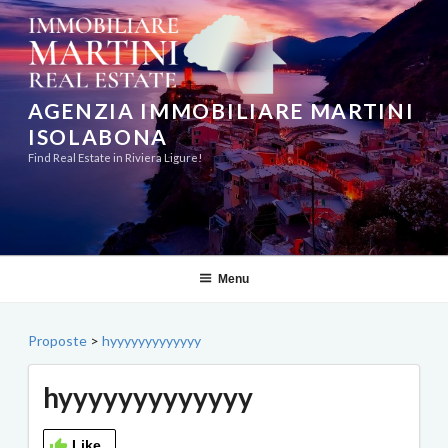
Aller
au
contenu
principal
AGENZIA IMMOBILIARE MARTINI
ISOLABONA
Find Real Estate in Riviera Ligure!
Menu
Proposte
>
hyyyyyyyyyyyyy
hyyyyyyyyyyyyy
Like