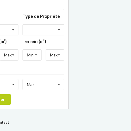
Type de Propriété
(m²)
Terrein (m²)
Max
Min
Max
Max
her
ontact