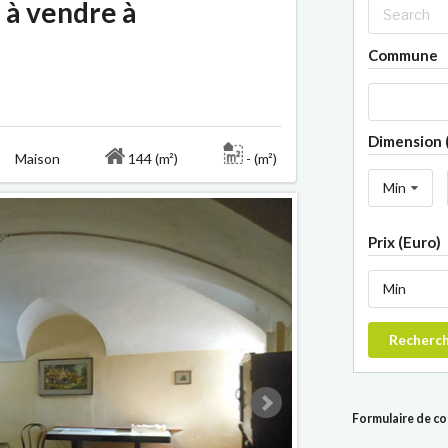
 à vendre à
Commune
Dimension 
a Maison
144 (m²)
- (m²)
Min
Prix (Euro)
Min
Recherc
Formulaire de c