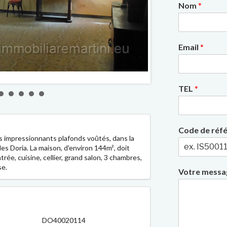
Nom
*
Email
*
2/6
TEL
*
Code de réf
s impressionnants plafonds voûtés, dans la
 des Doria. La maison, d'environ 144m², doit
rée, cuisine, cellier, grand salon, 3 chambres,
se.
Votre mess
DO40020114