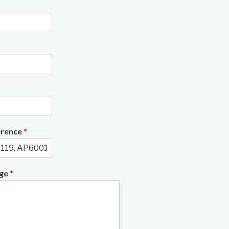
3/6
érence
*
age
*