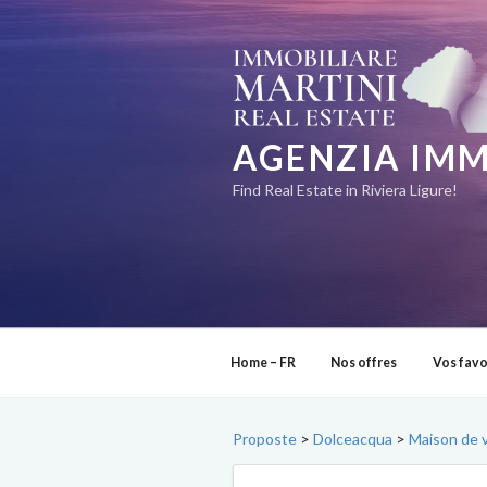
Aller
au
contenu
principal
AGENZIA IMM
Find Real Estate in Riviera Ligure!
Home – FR
Nos offres
Vos favo
Proposte
>
Dolceacqua
>
Maison de v