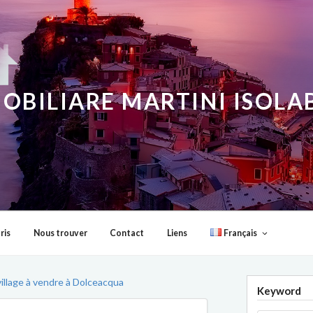
OBILIARE MARTINI ISOL
ris
Nous trouver
Contact
Liens
Français
illage à vendre à Dolceacqua
Keyword