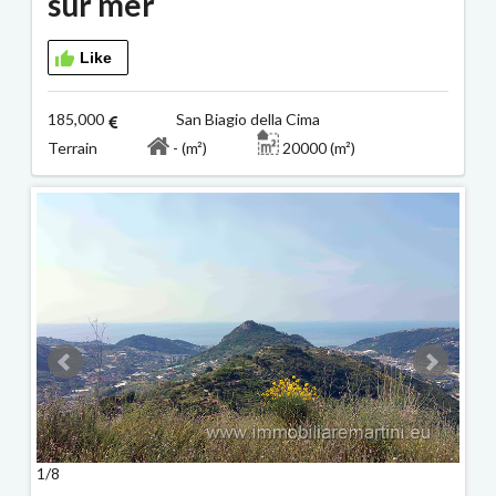
sur mer
Like
185,000
San Biagio della Cima
Terrain
- (m²)
20000 (m²)
1/8
2/8