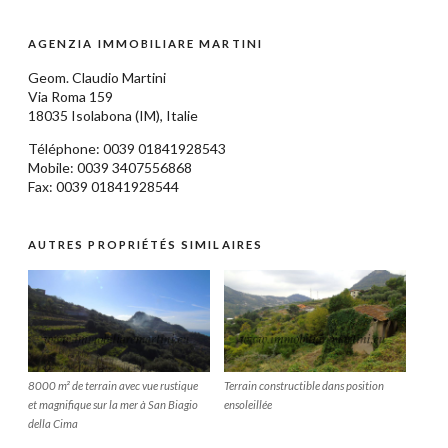
AGENZIA IMMOBILIARE MARTINI
Geom.
Claudio Martini
Via Roma 159
18035
Isolabona
(IM),
Italie
Téléphone: 0039
01841928543
Mobile: 0039 3407556868
Fax: 0039 01841928544
AUTRES PROPRIÉTÉS SIMILAIRES
8000 m² de terrain avec vue rustique
Terrain constructible dans position
et magnifique sur la mer à San Biagio
ensoleillée
della Cima