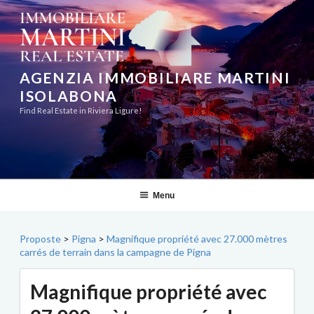
Aller
au
contenu
principal
AGENZIA IMMOBILIARE MARTINI
ISOLABONA
Find Real Estate in Riviera Ligure!
Menu
Proposte
>
Pigna
>
Magnifique propriété avec 27.000 mètres
carrés de terrain dans la campagne de Pigna
Magnifique propriété avec