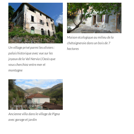
Maison écologique au milieu de la
châtaigneraie dans un bois de 7
Un village privé parmi les oliviers :
hectares
palais historique avec vue sur les
joyaux de la Val Nervia L’Oasis que
vous cherchiez entre mer et
montagne
Ancienne villa dans le village de Pigna
avec garage et jardin