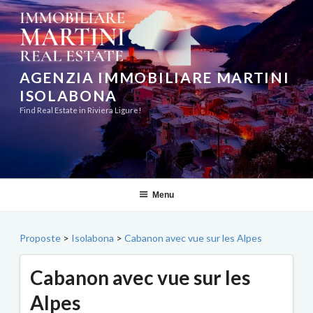
Aller
au
contenu
principal
AGENZIA IMMOBILIARE MARTINI
ISOLABONA
Find Real Estate in Riviera Ligure!
Menu
Proposte
>
Isolabona
>
Cabanon avec vue sur les Alpes
Cabanon avec vue sur les
Alpes