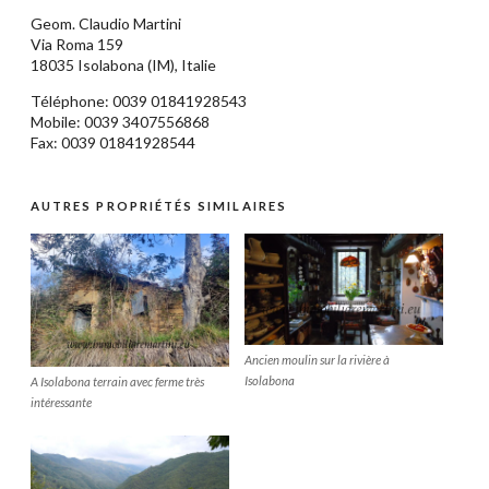
Geom.
Claudio Martini
Via Roma 159
18035
Isolabona
(IM),
Italie
Téléphone: 0039
01841928543
Mobile: 0039 3407556868
Fax: 0039 01841928544
AUTRES PROPRIÉTÉS SIMILAIRES
Ancien moulin sur la rivière à
Isolabona
A Isolabona terrain avec ferme très
intéressante