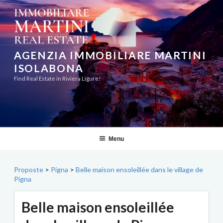
Aller
au
contenu
principal
AGENZIA IMMOBILIARE MARTINI
ISOLABONA
Find Real Estate in Riviera Ligure!
Menu
Proposte
>
Pigna
>
Belle maison ensoleillée dans le village de
Pigna
Belle maison ensoleillée