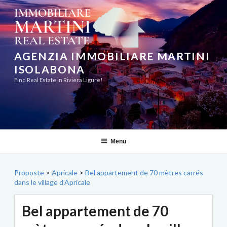
Aller
au
contenu
principal
AGENZIA IMMOBILIARE MARTINI
ISOLABONA
Find Real Estate in Riviera Ligure!
Menu
Proposte
>
Apricale
>
Bel appartement de 70 mètres carrés
dans le village d’Apricale
Bel appartement de 70