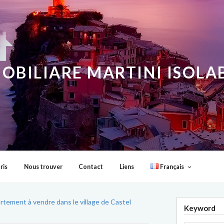
OBILIARE MARTINI ISOL
ris
Nous trouver
Contact
Liens
Français
rtement à vendre dans le village de Castel
Keyword