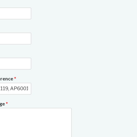
3/10
érence
*
age
*