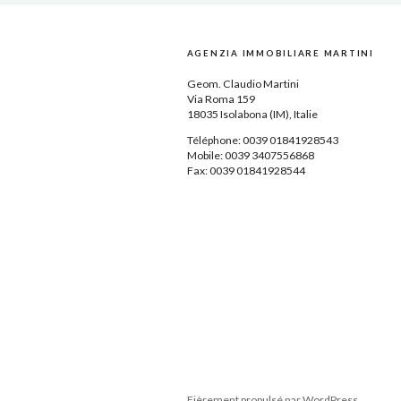
AGENZIA IMMOBILIARE MARTINI
Geom.
Claudio Martini
Via Roma 159
18035
Isolabona
(IM),
Italie
Téléphone: 0039
01841928543
Mobile: 0039 3407556868
Fax: 0039 01841928544
Fièrement propulsé par WordPress