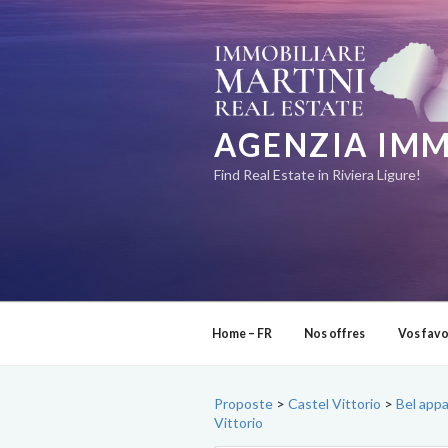
Aller
au
contenu
principal
AGENZIA IMM
Find Real Estate in Riviera Ligure!
Home – FR
Nos offres
Vos favo
Proposte
>
Castel Vittorio
>
Bel appa
Vittorio