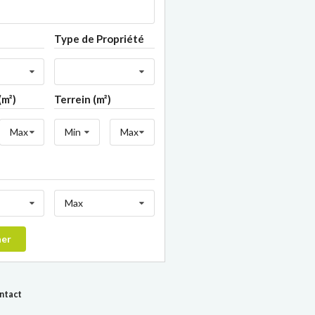
Type de Propriété
(m²)
Terrein (m²)
Max
Min
Max
Max
her
ontact