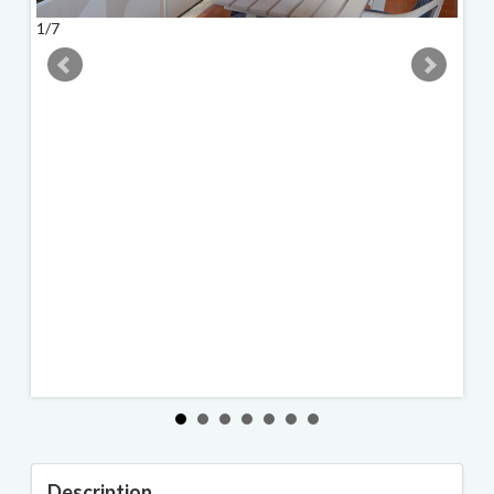
1/7
2/7
Description