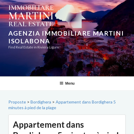
Aller
au
contenu
principal
AGENZIA IMMOBILIARE MARTINI
ISOLABONA
Find Real Estate in Riviera Ligure!
Menu
Proposte
>
Bordighera
>
Appartement dans Bordighera 5
minutes à pied de la plage
Appartement dans