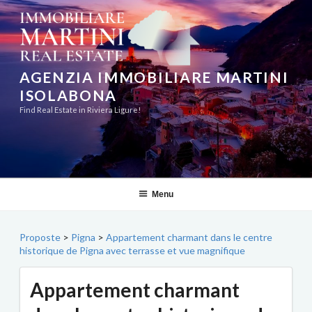
Aller
au
contenu
principal
AGENZIA IMMOBILIARE MARTINI
ISOLABONA
Find Real Estate in Riviera Ligure!
Menu
Proposte
>
Pigna
>
Appartement charmant dans le centre
historique de Pigna avec terrasse et vue magnifique
Appartement charmant