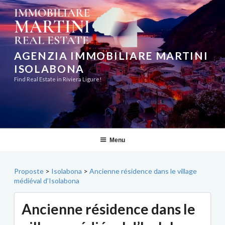
Aller
au
contenu
principal
AGENZIA IMMOBILIARE MARTINI
ISOLABONA
Find Real Estate in Riviera Ligure!
Menu
Proposte
>
Isolabona
>
Ancienne résidence dans le village
médiéval d’Isolabona
Ancienne résidence dans le