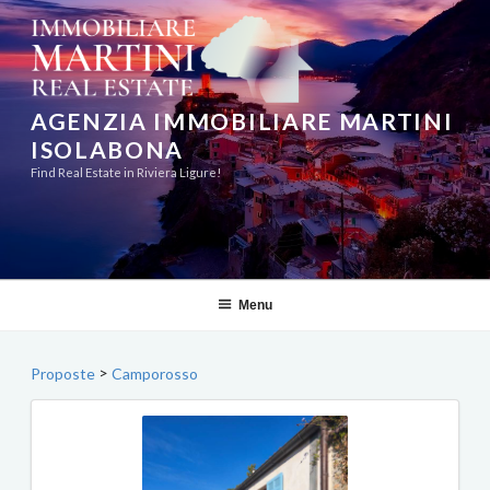
Aller
au
contenu
principal
AGENZIA IMMOBILIARE MARTINI
ISOLABONA
Find Real Estate in Riviera Ligure!
Menu
>
Proposte
Camporosso