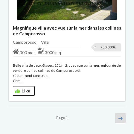
Magnifique villa avec vue sur la mer dans les collines
de Camporosso
Camporosso |
Villa
750,000
300 mq |
3000 mq
Belle villa de deux étages, 151 m 2, avec vue sur la mer, entourée de
verdure sur les collines de Camporosso et
récemment construit.
Com...
Like
Navigation
Page
Page
1
suiva
des