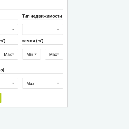
Тип недвижимости
m²)
земля (m²)
Max
Min
Max
ro)
Max