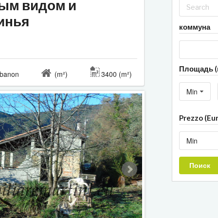
ным видом и
инья
коммуна
Площадь (
banon
(m²)
3400 (m²)
Min
Prezzo (Eu
Min
Поиск