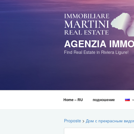
Перейти
к
содержимому
AGENZIA IMMO
Find Real Estate in Riviera Ligure!
Home – RU
подношение
Proposte
>
Дом с прекрасным видо