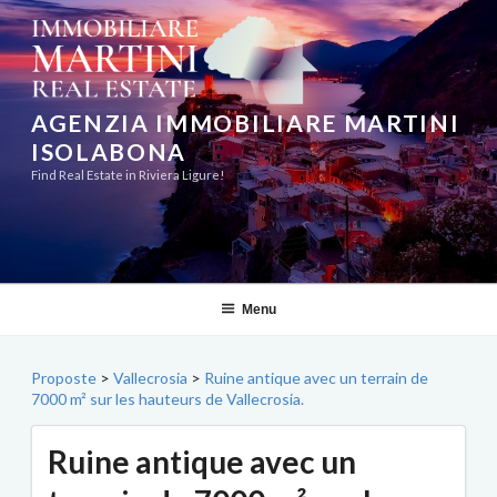
Aller
au
contenu
principal
AGENZIA IMMOBILIARE MARTINI
ISOLABONA
Find Real Estate in Riviera Ligure!
Menu
Proposte
>
Vallecrosia
>
Ruine antique avec un terrain de
7000 m² sur les hauteurs de Vallecrosia.
Ruine antique avec un