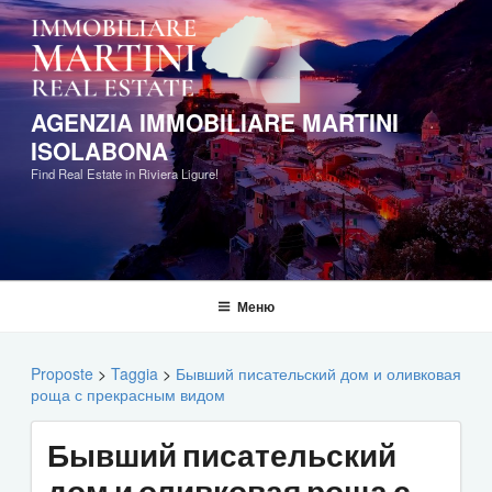
Перейти
к
содержимому
AGENZIA IMMOBILIARE MARTINI
ISOLABONA
Find Real Estate in Riviera Ligure!
Меню
Proposte
>
Taggia
>
Бывший писательский дом и оливковая
роща с прекрасным видом
Бывший писательский
дом и оливковая роща с